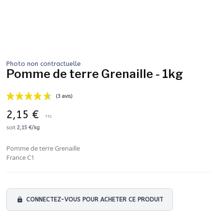
Photo non contractuelle
Pomme de terre Grenaille - 1kg
2,15 €
TTC
soit
2,15 €/kg
Pomme de terre Grenaille
(3 avis)
France C1
lock
CONNECTEZ-VOUS POUR ACHETER CE PRODUIT