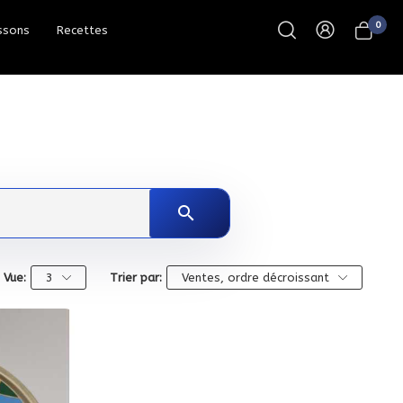
0
ssons
Recettes
search
Vue:
3
Trier par:
Ventes, ordre décroissant