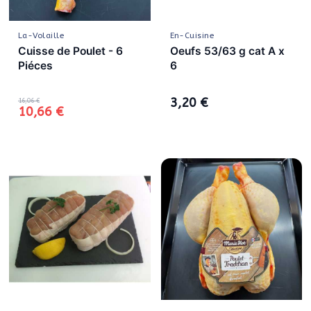
La-Volaille
En-Cuisine
Cuisse de Poulet - 6
Oeufs 53/63 g cat A x
Piéces
6
3,20 €
16,06 €
10,66 €