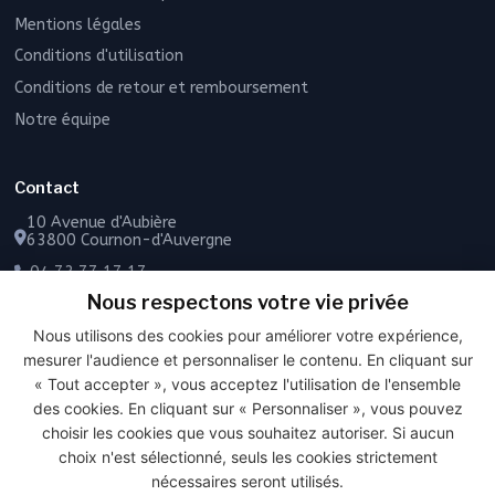
Mentions légales
Conditions d'utilisation
Conditions de retour et remboursement
Notre équipe
Contact
10 Avenue d'Aubière
63800 Cournon-d'Auvergne
04 73 77 17 17
Nous respectons votre vie privée
06 49 55 43 72
Nous utilisons des cookies pour améliorer votre expérience,
Contactez-nous
mesurer l'audience et personnaliser le contenu. En cliquant sur
« Tout accepter », vous acceptez l'utilisation de l'ensemble
des cookies. En cliquant sur « Personnaliser », vous pouvez
choisir les cookies que vous souhaitez autoriser. Si aucun
PAIEMENT SÉCURISÉ
choix n'est sélectionné, seuls les cookies strictement
nécessaires seront utilisés.