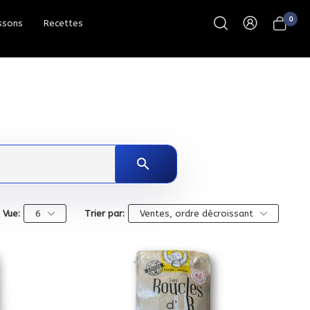
0
ssons
Recettes
search
Vue:
6
Trier par:
Ventes, ordre décroissant