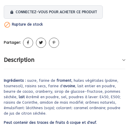
lock
CONNECTEZ-VOUS POUR ACHETER CE PRODUIT

Rupture de stock
Partager:
Description
Ingrédients :
sucre, farine de
froment
, huiles végétales (palme,
tournesol), raisins secs, farine d'
avoine
, lait entier en poudre,
beurre de cacao, cranberry, sirop de glucose-fructose, pommes
séchée,
lait
écrémé en poudre, sel, poudres à lever: E450, E500;
raisins de Corinthe, amidon de mais modifié; arômes naturels,
émulsifiant: lécithines (soja); colorant: caramel ordinaire; poudre
de jus de citron séchée.
Peut contenir des traces de fruits à coque et d'euf.