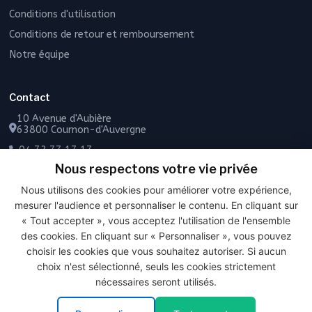
Conditions d'utilisation
Conditions de retour et remboursement
Notre équipe
Contact
10 Avenue d'Aubière
63800 Cournon-d'Auvergne
04 73 77 17 17
Nous respectons votre vie privée
06 49 55 43 72
Nous utilisons des cookies pour améliorer votre expérience,
Contactez-nous
mesurer l'audience et personnaliser le contenu. En cliquant sur
« Tout accepter », vous acceptez l'utilisation de l'ensemble
des cookies. En cliquant sur « Personnaliser », vous pouvez
choisir les cookies que vous souhaitez autoriser. Si aucun
PAIEMENT SÉCURISÉ
choix n'est sélectionné, seuls les cookies strictement
nécessaires seront utilisés.
© 2026 Frais Livré. Tous droits réservés.