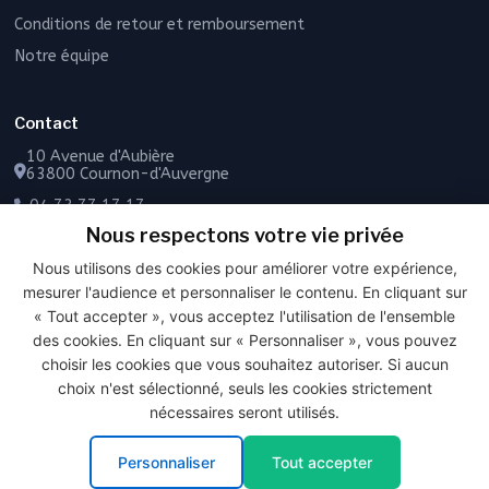
Conditions de retour et remboursement
Notre équipe
Contact
10 Avenue d'Aubière
63800 Cournon-d'Auvergne
04 73 77 17 17
Nous respectons votre vie privée
06 49 55 43 72
Nous utilisons des cookies pour améliorer votre expérience,
Contactez-nous
mesurer l'audience et personnaliser le contenu. En cliquant sur
« Tout accepter », vous acceptez l'utilisation de l'ensemble
des cookies. En cliquant sur « Personnaliser », vous pouvez
choisir les cookies que vous souhaitez autoriser. Si aucun
PAIEMENT SÉCURISÉ
choix n'est sélectionné, seuls les cookies strictement
nécessaires seront utilisés.
© 2026 Frais Livré. Tous droits réservés.
Personnaliser
Tout accepter