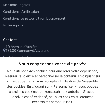
Mentions légales
Conditions d'utilisation
Conditions de retour et remboursement
Notre équipe
Contact
10 Avenue d'Aubière
63800 Cournon-d'Auvergne
04 73 77 17 17
Nous respectons votre vie privée
06 49 55 43 72
Nous utilisons des cookies pour améliorer votre expérience,
Contactez-nous
mesurer l'audience et personnaliser le contenu. En cliquant sur
« Tout accepter », vous acceptez l'utilisation de l'ensemble
des cookies. En cliquant sur « Personnaliser », vous pouvez
choisir les cookies que vous souhaitez autoriser. Si aucun
PAIEMENT SÉCURISÉ
choix n'est sélectionné, seuls les cookies strictement
nécessaires seront utilisés.