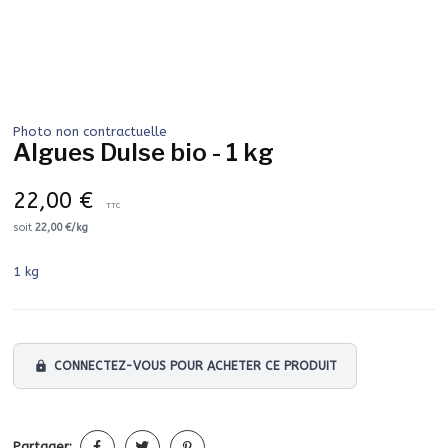
Photo non contractuelle
Algues Dulse bio - 1 kg
22,00 €
TTC
soit
22,00 €/kg
1 kg
lock
CONNECTEZ-VOUS POUR ACHETER CE PRODUIT
Partager: