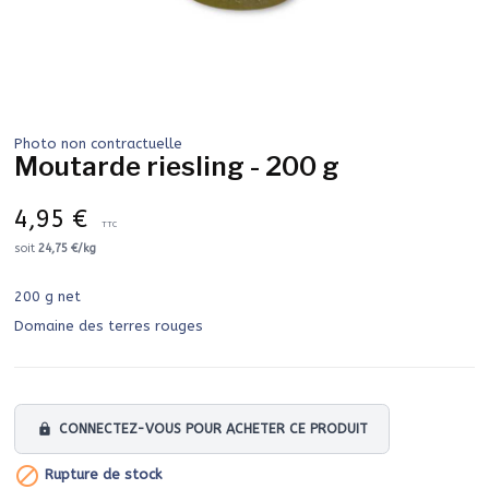
Photo non contractuelle
Moutarde riesling - 200 g
4,95 €
TTC
soit
24,75 €/kg
200 g net
Domaine des terres rouges
lock
CONNECTEZ-VOUS POUR ACHETER CE PRODUIT

Rupture de stock