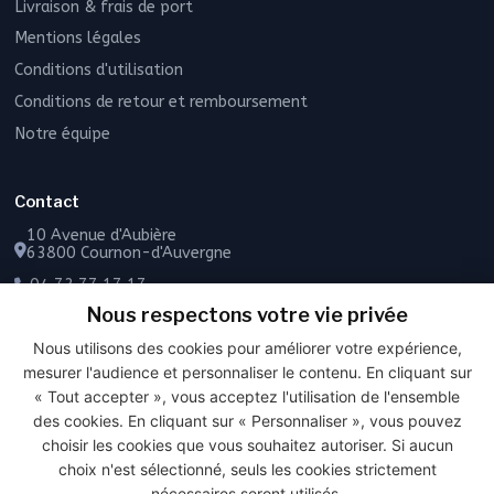
Livraison & frais de port
Mentions légales
Conditions d'utilisation
Conditions de retour et remboursement
Notre équipe
Contact
10 Avenue d'Aubière
63800 Cournon-d'Auvergne
04 73 77 17 17
Nous respectons votre vie privée
06 49 55 43 72
Nous utilisons des cookies pour améliorer votre expérience,
Contactez-nous
mesurer l'audience et personnaliser le contenu. En cliquant sur
« Tout accepter », vous acceptez l'utilisation de l'ensemble
des cookies. En cliquant sur « Personnaliser », vous pouvez
choisir les cookies que vous souhaitez autoriser. Si aucun
PAIEMENT SÉCURISÉ
choix n'est sélectionné, seuls les cookies strictement
nécessaires seront utilisés.