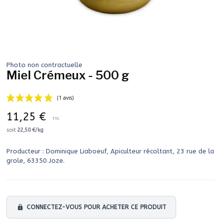
Photo non contractuelle
Miel Crémeux - 500 g
11,25 €
TTC
soit
22,50 €/kg
Producteur : Dominique Liaboeuf, Apiculteur récoltant, 23 rue de la
(1 avis)
grole, 63350 Joze.
lock
CONNECTEZ-VOUS POUR ACHETER CE PRODUIT