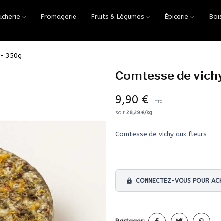
ucherie
Fromagerie
Fruits & Légumes
Épicerie
Boi
 - 350g
Comtesse de vichy
9,90 €
TTC
soit
28,29 €/kg
Comtesse de vichy aux fleurs
lock
CONNECTEZ-VOUS POUR ACH
Partager: