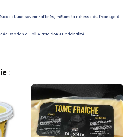
élicat et une saveur raffinés, mêlant la richesse du fromage à
ustation qui allie tradition et originalité.
e :
-1