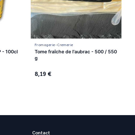
Fromagerie-Cremerie
Fr
 - 100cl
Tome fraîche de l'aubrac - 500 / 550
Bl
g
8,0
6
8,19 €
Contact