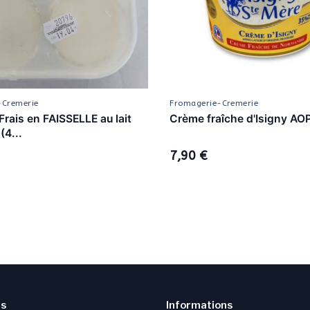
-Cremerie
Fromagerie-Cremerie
rais en FAISSELLE au lait
Crème fraîche d'Isigny AOP
(4...
7,90 €
ns
Informations