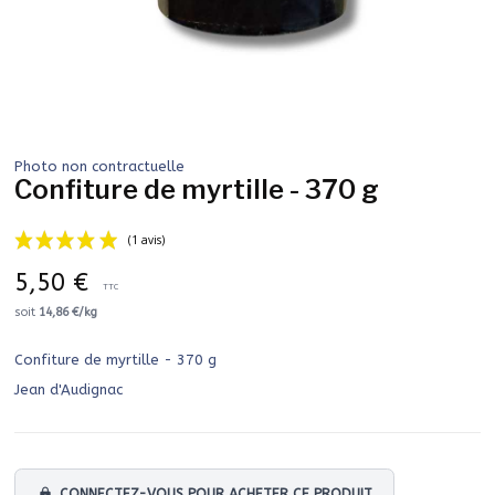
Photo non contractuelle
Confiture de myrtille - 370 g
5,50 €
TTC
soit
14,86 €/kg
Confiture de myrtille - 370 g
(1 avis)
Jean d'Audignac
lock
CONNECTEZ-VOUS POUR ACHETER CE PRODUIT