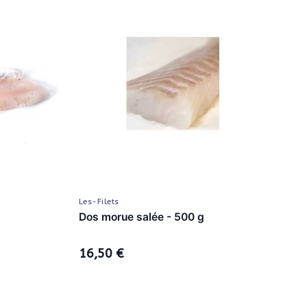
Les-Filets
Le
Dos morue salée - 500 g
Fi
16,50 €
2