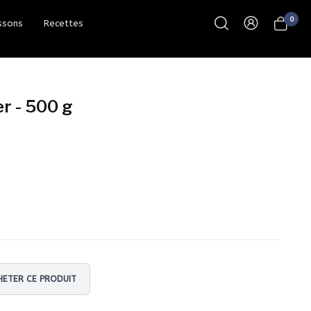
0
ssons
Recettes
er - 500 g
(17 avis)
ETER CE PRODUIT