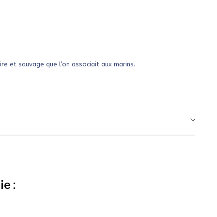
ire et sauvage que l’on associait aux marins.
e :
Rupture de stock