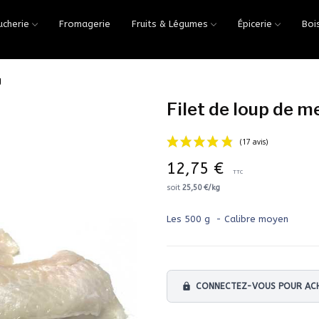
ucherie
Fromagerie
Fruits & Légumes
Épicerie
Boi
g
Filet de loup de m
12,75 €
TTC
soit
25,50 €/kg
Les 500 g - Calibre moyen
lock
CONNECTEZ-VOUS POUR ACH