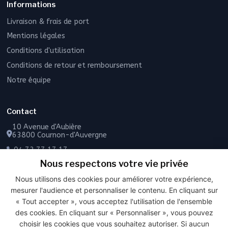
Informations
Livraison & frais de port
Mentions légales
Conditions d'utilisation
Conditions de retour et remboursement
Notre équipe
Contact
10 Avenue d'Aubière
63800 Cournon-d'Auvergne
04 73 77 17 17
Nous respectons votre vie privée
06 49 55 43 72
Nous utilisons des cookies pour améliorer votre expérience,
Contactez-nous
mesurer l'audience et personnaliser le contenu. En cliquant sur
« Tout accepter », vous acceptez l'utilisation de l'ensemble
des cookies. En cliquant sur « Personnaliser », vous pouvez
choisir les cookies que vous souhaitez autoriser. Si aucun