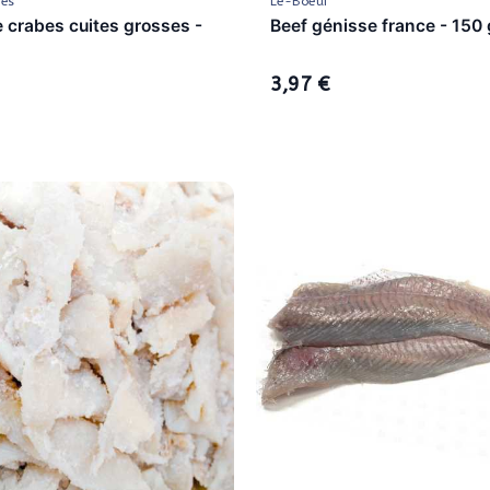
ces
Le-Boeuf
 crabes cuites grosses -
Beef génisse france - 150 
3,97 €