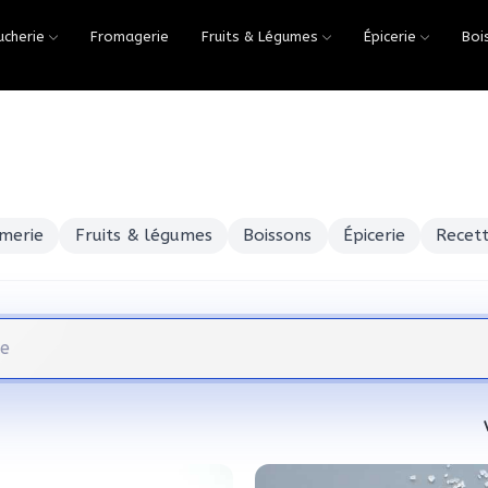
ucherie
Fromagerie
Fruits & Légumes
Épicerie
Boi
merie
Fruits & légumes
Boissons
Épicerie
Recett