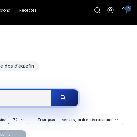
0
ssons
Recettes
e dos d'églefin
search
Vue:
72
Trier par:
Ventes, ordre décroissant