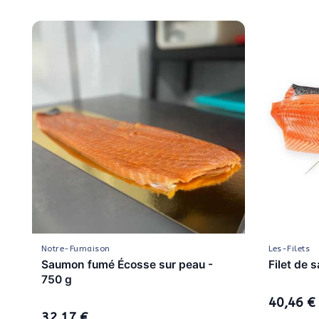
Notre-Fumaison
Les-Filets
Saumon fumé Écosse sur peau -
Filet de 
750 g
40,46 €
32,17 €